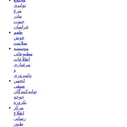
تولیدی
مرغ
مادر
جنوب
خراسان
طعم
خوش
سلامت
موسسه
مطبوعاتی
اطلاعات
مرغداری
و
دامپروری
انجمن
صنفی
تولیدکنندگان
جوجه
یکروزه
مرکز
اطلاع
رسانی
طیور