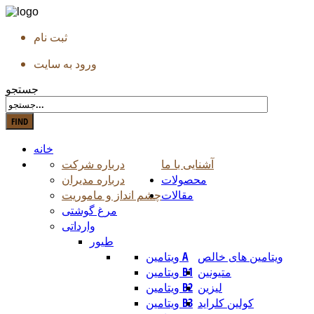
ثبت نام
ورود به سایت
جستجو
خانه
آشنایی با ما
درباره شرکت
محصولات
درباره مدیران
مقالات
چشم انداز و ماموریت
مرغ گوشتی
وارداتی
طیور
ویتامین های خالص
ویتامین A
متیونین
ویتامین B1
لیزین
ویتامین B2
کولین کلراید
ویتامین B3