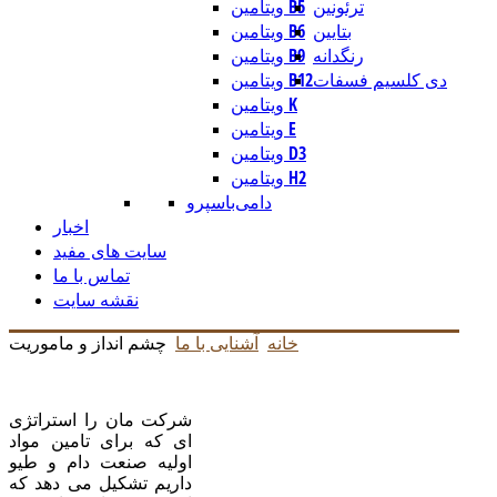
ترئونین
ویتامین B5
بتایین
ویتامین B6
رنگدانه
ویتامین B9
دی کلسیم فسفات
ویتامین B12
ویتامین K
ویتامین E
ویتامین D3
ویتامین H2
دامی
باسپرو
اخبار
سایت های مفید
تماس با ما
نقشه سایت
خانه
آشنایی با ما
چشم انداز و ماموریت
شرکت مان را استراتژی
ای که برای تامین مواد
اولیه صنعت دام و طیو
داریم تشکیل می دهد که