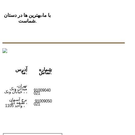
با ما،بهترین ها در دستان
شماست.
شماره
آدرس
تماس:
ما:
تهران،
میدان ونک
91009040
ونک ،
،
خیابان
021
برج آسمان
91009050
،
طبقه 11
021
واحد 1105
،