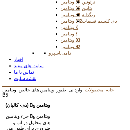
ترئونین
ویتامین B5
بتایین
ویتامین B6
رنگدانه
ویتامین B9
دی کلسیم فسفات
ویتامین B12
ویتامین K
ویتامین E
ویتامین D3
ویتامین H2
دامی
باسپرو
اخبار
سایت های مفید
تماس با ما
نقشه سایت
خانه
محصولات
وارداتی
طیور
ویتامین های خالص
ویتامین
B5
ویتامین
B
(دی- کالپان)
5
ویتامین B
جزء ویتامین
5
های محلول در آب و
ضروری برای طیور می