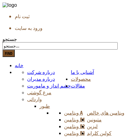
ثبت نام
ورود به سایت
جستجو
خانه
آشنایی با ما
درباره شرکت
محصولات
درباره مدیران
مقالات
چشم انداز و ماموریت
مرغ گوشتی
وارداتی
طیور
ویتامین های خالص
ویتامین A
متیونین
ویتامین B1
لیزین
ویتامین B2
کولین کلراید
ویتامین B3