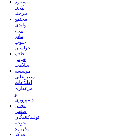
ستاره
کیان
بیرجند
مجتمع
تولیدی
مرغ
مادر
جنوب
خراسان
طعم
خوش
سلامت
موسسه
مطبوعاتی
اطلاعات
مرغداری
و
دامپروری
انجمن
صنفی
تولیدکنندگان
جوجه
یکروزه
مرکز