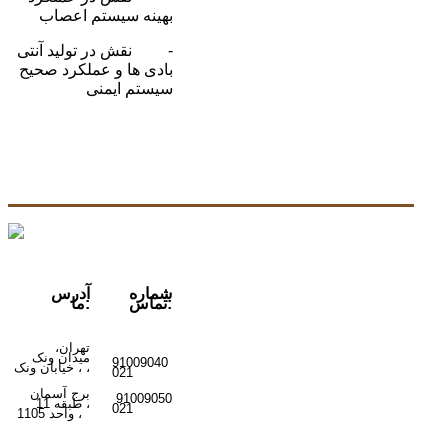
بهینه سیستم اعصاب
- نقش در تولید آنتی
بادی ها و عملکرد صحیح
سیستم ایمنی
شماره
آدرس
تماس:
ما:
تهران،
میدان ونک
91009040
ونک ،
،
خیابان
021
برج آسمان
91009050
،
طبقه 11
021
واحد 1105
،